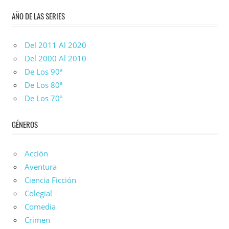
De
AÑO DE LAS SERIES
Series
Del 2011 Al 2020
Del 2000 Al 2010
De Los 90ª
De Los 80ª
De Los 70ª
GÉNEROS
Acción
Aventura
Ciencia Ficción
Colegial
Comedia
Crimen