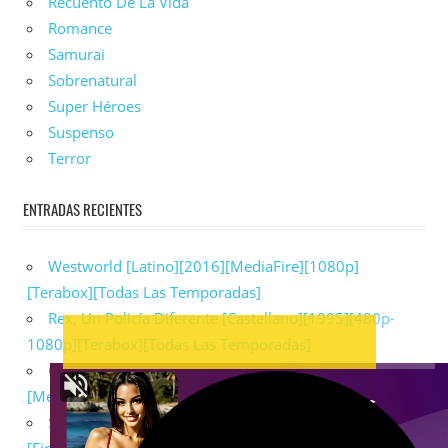
Recuento De La Vida
Romance
Samurai
Sobrenatural
Super Héroes
Suspenso
Terror
ENTRADAS RECIENTES
Westworld [Latino][2016][MediaFire][1080p]
[Terabox][Todas Las Temporadas]
Rex, Un Policía Diferente [Castellano][1995][480p-
1080p][Terabox][Todas Las Temporadas]
Game Of Thrones [Latino][2011][Terabox][1080p]
[MediaFire][Todas Las Temporadas]
Supernatural [Latino][2015][Terabox][1080p]
[Fireload][Todas Las Temporadas]