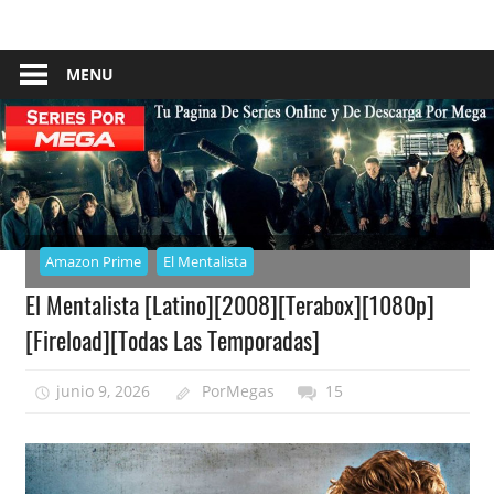
Skip
Tu
Series
to
Pagina
content
MENU
–
De
Descarga
Por
Por
Mega
Mega
Amazon Prime
El Mentalista
El Mentalista [Latino][2008][Terabox][1080p]
[Fireload][Todas Las Temporadas]
junio 9, 2026
PorMegas
15