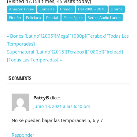
(Visited 47.154 times, 45 visits today)
Amazon Prime
Comedia
Crimen
Del 2000 – 2010
Drama
Ficción
Policíaca
Policial
Psicológico
Series Audio Latino
Navegación
Previous
Bones [Latino][2005][Mega][1080p][Terabox][Todas Las
Post:
Temporadas]
de
Next
Supernatural [Latino][2015][Terabox][1080p][Fireload]
entradas
Post:
[Todas Las Temporadas]
15 COMMENTS
PattyB
dice:
junio 18, 2021 a las 6:40 pm
No se pueden bajar las temporadas 5, 6 y 7
Responder