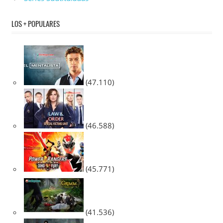
LOS + POPULARES
(47.110)
(46.588)
(45.771)
(41.536)