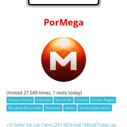
PorMega
(Visited 27.549 times, 1 visits today)
Amazon Prime
Comedia
De Los 90
Drama
Humor Negro
Recuento De La Vida
Romance
Satira
Series Audio Latino
Navegación
Previous
El Señor De Los Cielos [2013][Drive][1080p][Todas Las