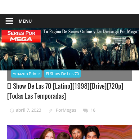
Skip
Tu
Series
to
Pagina
content
MENU
–
De
Descarga
Por
Por
Mega
Mega
Amazon Prime
El Show De Los 70
El Show De Los 70 [Latino][1998][Drive][720p]
[Todas Las Temporadas]
abril 7, 2023
PorMegas
18