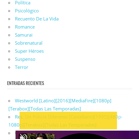
Política
Psicológico
Recuento De La Vida
Romance
Samurai
Sobrenatural
Super Héroes
Suspenso
Terror
ENTRADAS RECIENTES
Westworld [Latino][2016][MediaFire][1080p]
[Terabox][Todas Las Temporadas]
Rex, Un Policía Diferente [Castellano][1995][480p-
1080p][Terabox][Todas Las Temporadas]
Game Of Thrones [Latino][2011][Terabox][1080p]