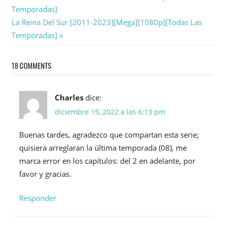
Post:
Temporadas]
de
Next
La Reina Del Sur [2011-2023][Mega][1080p][Todas Las
entradas
Post:
Temporadas]
18 COMMENTS
Charles
dice:
diciembre 15, 2022 a las 6:13 pm
Buenas tardes, agradezco que compartan esta serie;
quisiera arreglaran la última temporada (08), me
marca error en los capítulos: del 2 en adelante, por
favor y gracias.
Responder