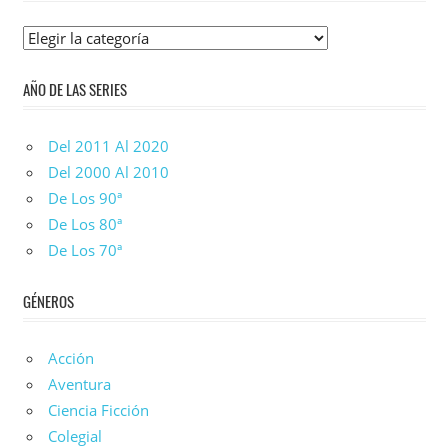
Lista
De
AÑO DE LAS SERIES
Series
Del 2011 Al 2020
Del 2000 Al 2010
De Los 90ª
De Los 80ª
De Los 70ª
GÉNEROS
Acción
Aventura
Ciencia Ficción
Colegial