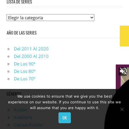
LISTA DE SERIES
Lista
De
AÑO DE LAS SERIES
Series
Del 2011 Al 2020
Del 2000 Al 2010
De Los 90ª
De Los 80ª
De Los 70ª
GÉNEROS
We use cookies to ensure that we give you the best
experience on our website. If you continue to use this site we
will assume that you are happy with it.
Acción
Aventura
OK
Ciencia Ficción