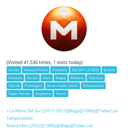
(Visited 41.536 times, 1 visits today)
Acción
Amazon Prime
Aventura
Del 2011 al 2020
Drama
Fantasía
Ficción
Gore
Magia
Misterio
Policíaca
Policial
Psicológico
Series Audio Latino
Sobrenatural
Super Héroes
Suspenso
Terror
Navegación
Previous
La Reina Del Sur [2011-2023][Mega][1080p][Todas Las
Post:
Temporadas]
de
Next
María Félix [2022][1080p][Mega][Todas Las