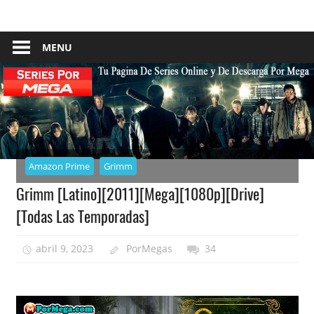
Skip
Tu
Series
to
Pagina
content
MENU
–
De
Descarga
Por
Por
Mega
Mega
Amazon Prime
Grimm
Grimm [Latino][2011][Mega][1080p][Drive]
[Todas Las Temporadas]
abril 9, 2023
PorMegas
34