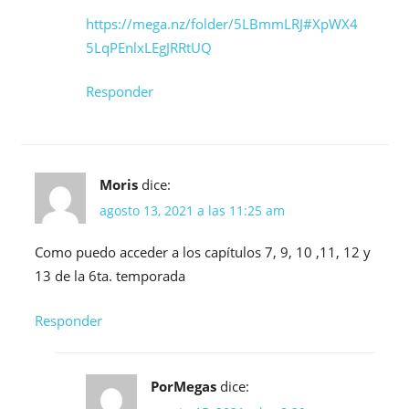
https://mega.nz/folder/5LBmmLRJ#XpWX4
5LqPEnlxLEgJRRtUQ
Responder
Moris
dice:
agosto 13, 2021 a las 11:25 am
Como puedo acceder a los capítulos 7, 9, 10 ,11, 12 y
13 de la 6ta. temporada
Responder
PorMegas
dice: