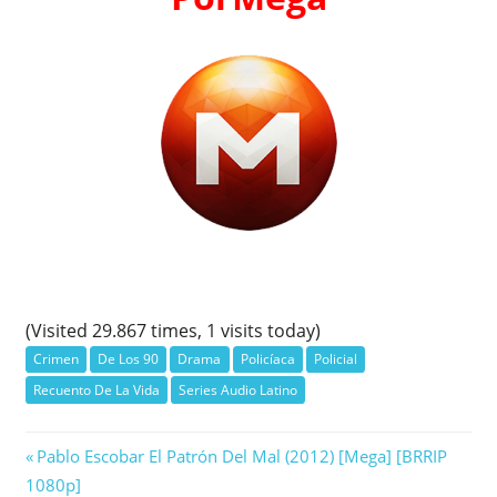
(Visited 29.867 times, 1 visits today)
Crimen
De Los 90
Drama
Policíaca
Policial
Recuento De La Vida
Series Audio Latino
Navegación
Previous
Pablo Escobar El Patrón Del Mal (2012) [Mega] [BRRIP
Post:
1080p]