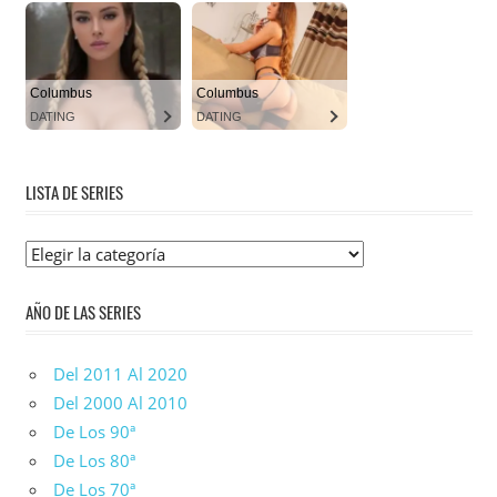
LISTA DE SERIES
Lista
De
AÑO DE LAS SERIES
Series
Del 2011 Al 2020
Del 2000 Al 2010
De Los 90ª
De Los 80ª
De Los 70ª