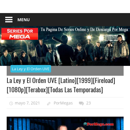
Skip
Tu
Series
to
Pagina
content
MENU
–
De
Descarga
Por
Por
Mega
Mega
La Ley y El Orden UVE
La Ley y El Orden UVE [Latino][1999][Fireload]
[1080p][Terabox][Todas Las Temporadas]
mayo 7, 2021
PorMegas
23