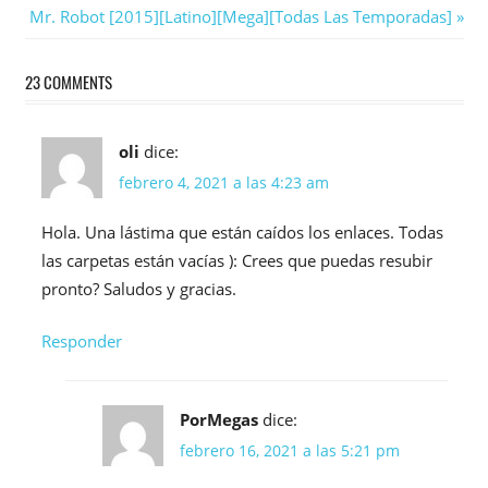
de
Next
Mr. Robot [2015][Latino][Mega][Todas Las Temporadas]
entradas
Post:
23 COMMENTS
oli
dice:
febrero 4, 2021 a las 4:23 am
Hola. Una lástima que están caídos los enlaces. Todas
las carpetas están vacías ): Crees que puedas resubir
pronto? Saludos y gracias.
Responder
PorMegas
dice:
febrero 16, 2021 a las 5:21 pm