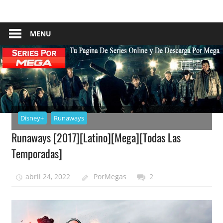
Skip
Tu
Series
to
Pagina
content
MENU
–
De
Descarga
Por
Por
Mega
Mega
Disney+
Runaways
Runaways [2017][Latino][Mega][Todas Las
Temporadas]
abril 24, 2022
PorMegas
2