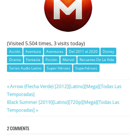
(Visited 5.504 times, 3 visits today)
Acción
Aventura
Aventuras
Del 2011 al 2020
Disney
Drama
Fantasía
Ficción
Marvel
Recuento De La Vida
Series Audio Latino
Super Héroes
Superhéroes
Navegación
Previous
Arrow (Flecha Verde) [2012][Latino][Mega][Todas Las
Post:
Temporadas]
de
Next
Black Summer [2019][Latino][720p][Mega][Todas Las
entradas
Post:
Temporadas]
2 COMMENTS