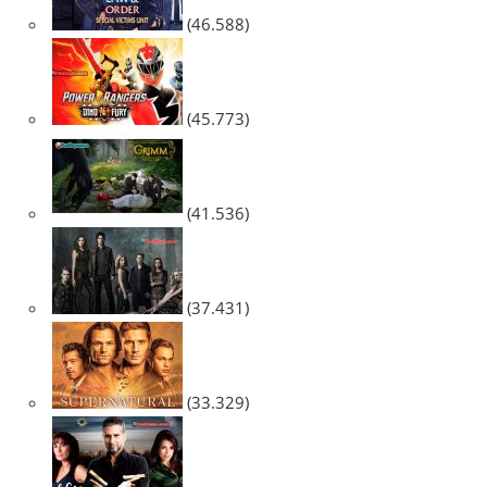
(46.588)
(45.773)
(41.536)
(37.431)
(33.329)