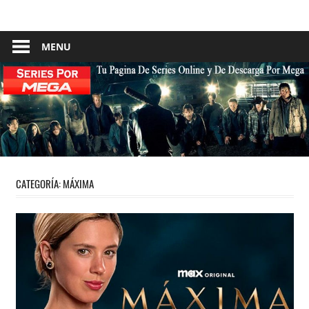
Skip
Tu
Series
to
Pagina
content
MENU
–
De
Descarga
Por
Por
Mega
Mega
CATEGORÍA:
MÁXIMA