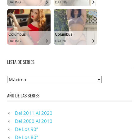
LISTA DE SERIES
Lista
De
AÑO DE LAS SERIES
Series
Del 2011 Al 2020
Del 2000 Al 2010
De Los 90ª
De Los 80ª